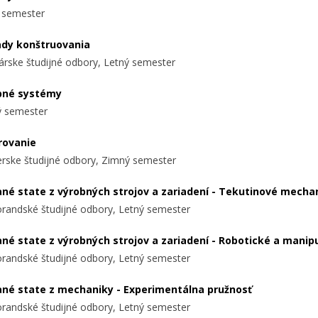
 semester
ady konštruovania
árske študijné odbory, Letný semester
bné systémy
 semester
rovanie
ierske študijné odbory, Zimný semester
ané state z výrobných strojov a zariadení - Tekutinové mech
randské študijné odbory, Letný semester
ané state z výrobných strojov a zariadení - Robotické a man
randské študijné odbory, Letný semester
ané state z mechaniky - Experimentálna pružnosť
randské študijné odbory, Letný semester