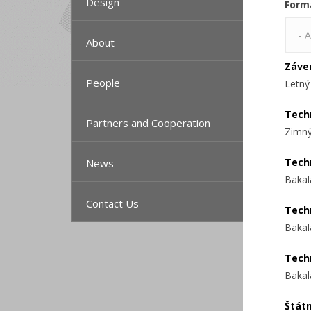
Design
Form
About
Záve
People
Letný
Tech
Partners and Cooperation
Zimný
Tech
News
Bakal
Contact Us
Tech
Bakal
Tech
Bakal
Štát