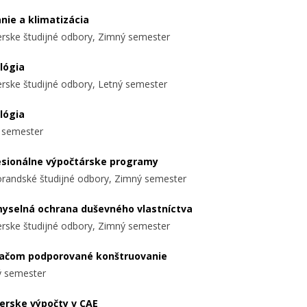
nie a klimatizácia
ierske študijné odbory, Zimný semester
lógia
ierske študijné odbory, Letný semester
lógia
 semester
esionálne výpočtárske programy
randské študijné odbory, Zimný semester
myselná ochrana duševného vlastníctva
ierske študijné odbory, Zimný semester
tačom podporované konštruovanie
 semester
ierske výpočty v CAE