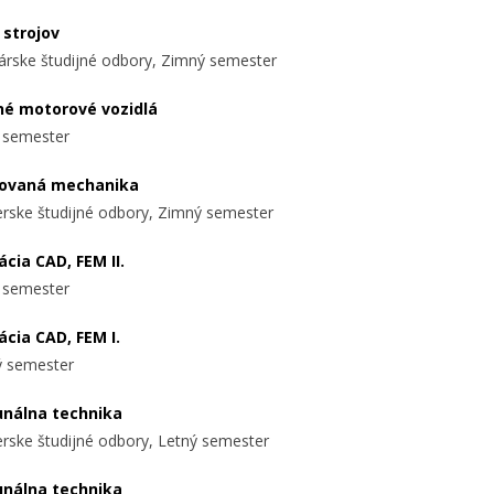
 strojov
árske študijné odbory, Zimný semester
né motorové vozidlá
 semester
kovaná mechanika
ierske študijné odbory, Zimný semester
ácia CAD, FEM II.
 semester
ácia CAD, FEM I.
 semester
nálna technika
ierske študijné odbory, Letný semester
nálna technika