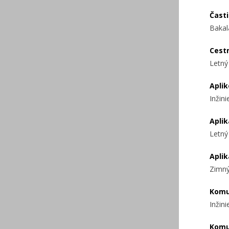
Časti
Bakal
Cest
Letný
Apli
Inžin
Aplik
Letný
Aplik
Zimný
Komu
Inžin
Komu