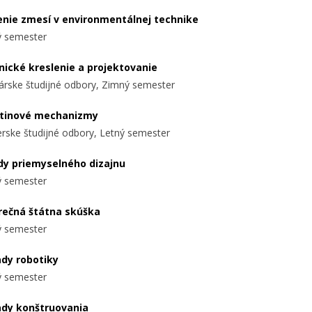
enie zmesí v environmentálnej technike
 semester
nické kreslenie a projektovanie
árske študijné odbory, Zimný semester
tinové mechanizmy
ierske študijné odbory, Letný semester
dy priemyselného dizajnu
 semester
rečná štátna skúška
 semester
ady robotiky
 semester
ady konštruovania