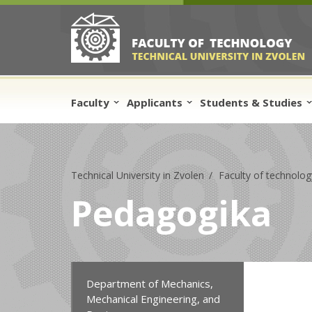
Skip to cookies
Skip to navigation
Skip to main content
Faculty
Applicants
Students & Studies
Technical University in Zvolen
Faculty of technolog
Pedagogika
Department of Mechanics,
Mechanical Engineering, and