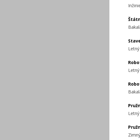
Inžin
Štát
Bakal
Stav
Letný
Robo
Letný
Robo
Bakal
Pružn
Letný
Pružn
Zimný