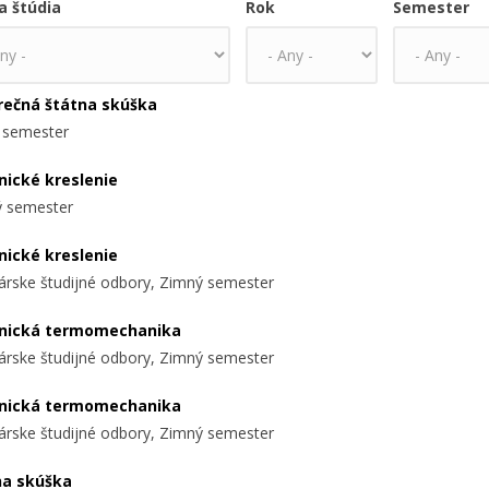
a štúdia
Rok
Semester
rečná štátna skúška
 semester
nické kreslenie
 semester
nické kreslenie
árske študijné odbory, Zimný semester
nická termomechanika
árske študijné odbory, Zimný semester
nická termomechanika
árske študijné odbory, Zimný semester
na skúška