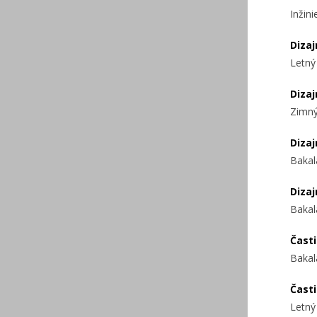
Inžin
Dizaj
Letný
Dizaj
Zimný
Dizaj
Bakal
Dizaj
Bakal
Časti
Bakal
Časti
Letný