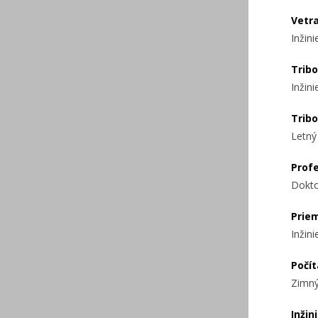
Vetra
Inžin
Tribo
Inžin
Tribo
Letný
Prof
Dokto
Prie
Inžin
Počí
Zimný
Inžin