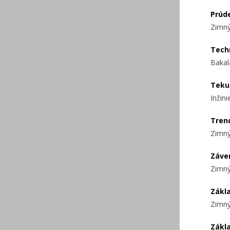
Prúd
Zimný
Tech
Bakal
Teku
Inžin
Tren
Zimný
Záve
Zimný
Zákl
Zimný
Zákl