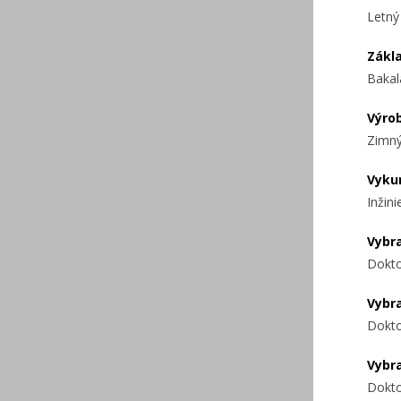
Letný
Zákl
Bakal
Výro
Zimný
Vyku
Inžin
Vybr
Dokto
Vybr
Dokto
Vybr
Dokto