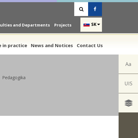
Vyhľadávanie
Facebook
SK
culties and Departments
Projects
 in practice
News and Notices
Contact Us
Aa
Pedagogika
UIS